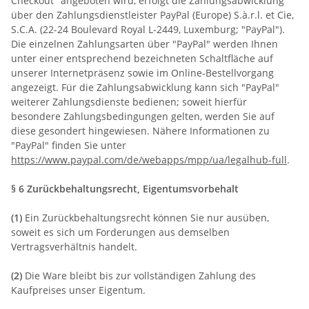
Checkout" angeboten wird, erfolgt die Zahlungsabwicklung
über den Zahlungsdienstleister PayPal (Europe) S.à.r.l. et Cie,
S.C.A. (22-24 Boulevard Royal L-2449, Luxemburg; "PayPal").
Die einzelnen Zahlungsarten über "PayPal" werden Ihnen
unter einer entsprechend bezeichneten Schaltfläche auf
unserer Internetpräsenz sowie im Online-Bestellvorgang
angezeigt. Für die Zahlungsabwicklung kann sich "PayPal"
weiterer Zahlungsdienste bedienen; soweit hierfür
besondere Zahlungsbedingungen gelten, werden Sie auf
diese gesondert hingewiesen. Nähere Informationen zu
"PayPal" finden Sie unter
https://www.paypal.com/de/webapps/mpp/ua/legalhub-full
.
§ 6 Zurückbehaltungsrecht
, Eigentumsvorbehalt
(1)
Ein Zurückbehaltungsrecht können Sie nur ausüben,
soweit es sich um Forderungen aus demselben
Vertragsverhältnis handelt.
(2)
Die Ware bleibt bis zur vollständigen Zahlung des
Kaufpreises unser Eigentum.