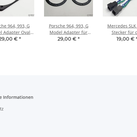
che 964, 993, G
Porsche 964, 993, G
Mercedes SLK
l Adapter Oval
Model Adapter für
Stecker für 
autsprecher für
130mm Lautsprecher
Türlautspre
29,00 €
*
29,00 €
*
19,00 €
OEM Gitter
für OEM Gitter
e Informationen
tz