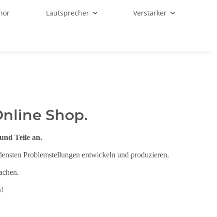
hör
Lautsprecher
Verstärker
Online Shop.
und Teile an.
densten Problemstellungen entwickeln und produzieren.
achen.
n!