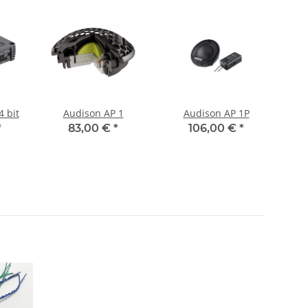
 bit
Audison AP 1
Audison AP 1P
A
*
83,00 €
*
106,00 €
*