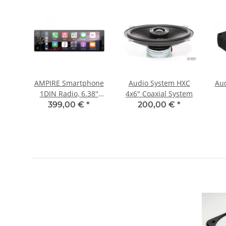
8
AMPIRE Smartphone
Audio System HXC
Aud
1DIN Radio, 6.38''
4x6" Coaxial System
Display, DAB+, AHD
399,00 €
*
200,00 €
*
Kameraeingänge