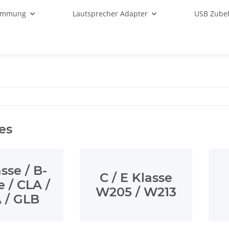
ämmung
Lautsprecher Adapter
USB Zube
es
sse / B-
C / E Klasse
e / CLA /
W205 / W213
 / GLB