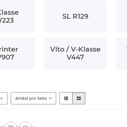
Klasse
SL R129
223
rinter
Vito / V-Klasse
907
V447
Artikel pro Seite