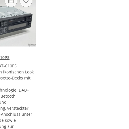
C10PS
XT‑C10PS
n ikonischen Look
ssette‑Decks mit
hnologie: DAB+
Bluetooth
 und
ng, versteckter
‑Anschluss unter
de sowie
ung zur