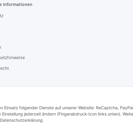
e Informationen
tz
m
setzhinweise
recht
den Einsatz folgender Dienste auf unserer Website: ReCaptcha, PayPa
instellung jederzeit ändern (Fingerabdruck-Icon links unten). Weit
Datenschutzerklärung
.