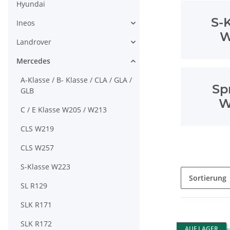
Hyundai
S-
Ineos
W
Landrover
Mercedes
A-Klasse / B- Klasse / CLA / GLA /
Sp
GLB
W
C / E Klasse W205 / W213
CLS W219
CLS W257
S-Klasse W223
Sortierung
SL R129
SLK R171
SLK R172
AUF LAGER