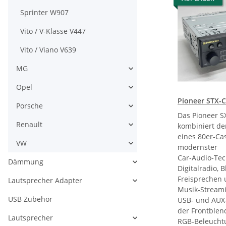
Sprinter W907
Vito / V-Klasse V447
Vito / Viano V639
MG
Opel
Pioneer STX-
Porsche
Das Pioneer S
Renault
kombiniert de
eines 80er‑Ca
VW
modernster
Car‑Audio‑Tec
Dämmung
Digitalradio, 
Freisprechen
Lautsprecher Adapter
Musik‑Streami
USB Zubehör
USB‑ und AUX
der Frontblen
Lautsprecher
RGB‑Beleucht