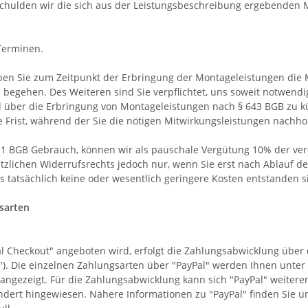
chulden wir die sich aus der Leistungsbeschreibung ergebenden 
Terminen.
ben Sie zum Zeitpunkt der Erbringung der Montageleistungen die M
gehen. Des Weiteren sind Sie verpflichtet, uns soweit notwendig
eil über die Erbringung von Montageleistungen nach § 643 BGB zu kü
Frist, während der Sie die nötigen Mitwirkungsleistungen nachho
 1 BGB Gebrauch, können wir als pauschale Vergütung 10% der ve
etzlichen Widerrufsrechts jedoch nur, wenn Sie erst nach Ablauf 
 tatsächlich keine oder wesentlich geringere Kosten entstanden s
sarten
l Checkout" angeboten wird, erfolgt die Zahlungsabwicklung über de
l"). Die einzelnen Zahlungsarten über "PayPal" werden Ihnen unter
angezeigt. Für die Zahlungsabwicklung kann sich "PayPal" weitere
dert hingewiesen. Nähere Informationen zu "PayPal" finden Sie u