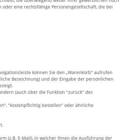
chließt, die überwiegend weder ihrer gewerblichen noch
 oder eine rechtsfähige Personengesellschaft, die bei
avigationsleiste können Sie den „Warenkorb" aufrufen
nliche Bezeichnung) und der Eingabe der persönlichen
ezeigt.
ändern (auch über die Funktion "zurück" des
n", "kostenpflichtig bestellen" oder ähnliche
t.
m (z.B. E-Mail), in welcher Ihnen die Ausführung der