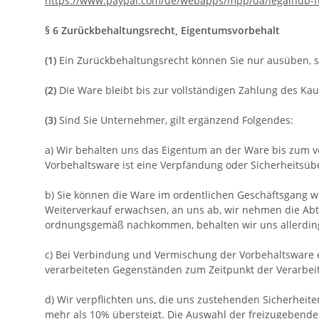
https://www.paypal.com/de/webapps/mpp/ua/legalhub-f
§ 6 Zurückbehaltungsrecht
, Eigentumsvorbehalt
(1)
Ein Zurückbehaltungsrecht können Sie nur ausüben, s
(2)
Die Ware bleibt bis zur vollständigen Zahlung des Ka
(3)
Sind Sie Unternehmer, gilt ergänzend Folgendes:
a) Wir behalten uns das Eigentum an der Ware bis zum v
Vorbehaltsware ist eine Verpfändung oder Sicherheitsübe
b) Sie können die Ware im ordentlichen Geschäftsgang we
Weiterverkauf erwachsen, an uns ab, wir nehmen die Abtr
ordnungsgemäß nachkommen, behalten wir uns allerdings
c) Bei Verbindung und Vermischung der Vorbehaltsware
verarbeiteten Gegenständen zum Zeitpunkt der Verarbei
d) Wir verpflichten uns, die uns zustehenden Sicherheite
mehr als 10% übersteigt. Die Auswahl der freizugebenden