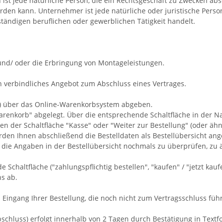
t jede natürliche Person, die ein Rechtsgeschäft zu Zwecken abs
rden kann. Unternehmer ist jede natürliche oder juristische Person
tändigen beruflichen oder gewerblichen Tätigkeit handelt.
und/ oder die Erbringung von Montageleistungen
.
n verbindliches Angebot zum Abschluss eines Vertrages.
ng) über das Online-Warenkorbsystem abgeben.
arenkorb" abgelegt. Über die entsprechende Schaltfläche in der N
n der Schaltfläche "Kasse" oder "Weiter zur Bestellung" (oder äh
rden
Ihnen abschließend die Bestelldaten als Bestellübersicht ang
 die Angaben in der Bestellübersicht nochmals zu überprüfen, zu 
haltfläche ("zahlungspflichtig bestellen", "kaufen" / "jetzt kaufe
s ab.
Eingang Ihrer Bestellung, die noch nicht zum Vertragsschluss führ
luss) erfolgt innerhalb von 2 Tagen durch Bestätigung in Textfor