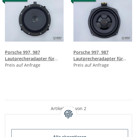
Porsche 997, 987
Porsche 997, 987
Lautprecheradapter für
Lautprecheradapter für
Audison Prima AP8
Preis auf Anfrage
MATCH UP W8BMW-S
Preis auf Anfrage
Artikel 1 - 2 von 2
Alle akzeptieren