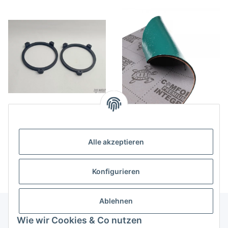
BMW E46 Cabrio/Coupe
Comfort Mat INTEGRA 6mm
165mm Lautsprecher
22,00 €
*
Adapter Front Plug&Play
29,00 €
*
Alle akzeptieren
Konfigurieren
Ablehnen
Wie wir Cookies & Co nutzen