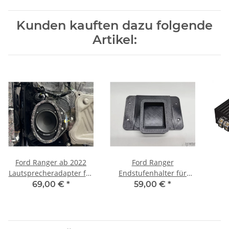
Kunden kauften dazu folgende
Artikel:
Ford Ranger ab 2022
Ford Ranger
Lautsprecheradapter für
Endstufenhalter für
165mm
Match Endstufen
69,00 €
*
59,00 €
*
Rückbank Links