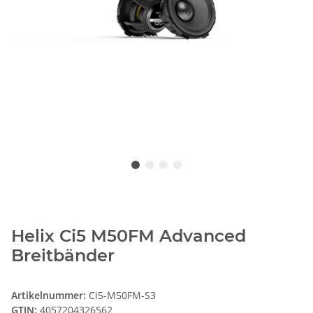
Helix Ci5 M50FM Advanced
Breitbänder
Artikelnummer:
Ci5-M50FM-S3
GTIN:
4057204326562