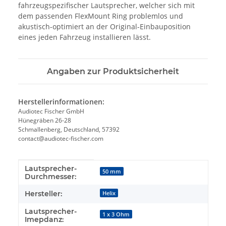
fahrzeugspezifischer Lautsprecher, welcher sich mit
dem passenden FlexMount Ring problemlos und
akustisch-optimiert an der Original-Einbauposition
eines jeden Fahrzeug installieren lässt.
Angaben zur Produktsicherheit
Herstellerinformationen:
Audiotec Fischer GmbH
Hünegräben 26-28
Schmallenberg, Deutschland, 57392
contact@audiotec-fischer.com
Lautsprecher-
Produkteigenschaft
Wert
50 mm
Durchmesser:
Hersteller:
Helix
Lautsprecher-
1 x 3 Ohm
Imepdanz: