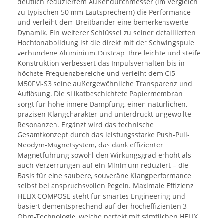
deutlich reduziertem Außendurchmesser (im Vergleich
zu typischen 50 mm Lautsprechern) die Performance
und verleiht dem Breitbänder eine bemerkenswerte
Dynamik. Ein weiterer Schlüssel zu seiner detaillierten
Hochtonabbildung ist die direkt mit der Schwingspule
verbundene Aluminium-Dustcap. Ihre leichte und steife
Konstruktion verbessert das Impulsverhalten bis in
höchste Frequenzbereiche und verleiht dem Ci5
M50FM-S3 seine außergewöhnliche Transparenz und
Auflösung. Die silikatbeschichtete Papiermembran
sorgt für hohe innere Dämpfung, einen natürlichen,
präzisen Klangcharakter und unterdrückt ungewollte
Resonanzen. Ergänzt wird das technische
Gesamtkonzept durch das leistungsstarke Push-Pull-
Neodym-Magnetsystem, das dank effizienter
Magnetführung sowohl den Wirkungsgrad erhöht als
auch Verzerrungen auf ein Minimum reduziert – die
Basis für eine saubere, souveräne Klangperformance
selbst bei anspruchsvollen Pegeln. Maximale Effizienz
HELIX COMPOSE steht für smartes Engineering und
basiert dementsprechend auf der hocheffizienten 3
Ohm-Technologie, welche perfekt mit sämtlichen HELIX