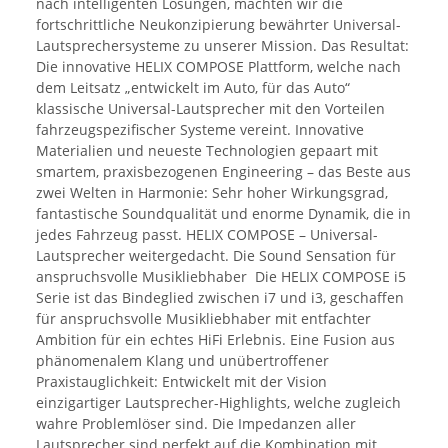
nach intelligenten Lösungen, machten wir die
fortschrittliche Neukonzipierung bewährter Universal-
Lautsprechersysteme zu unserer Mission. Das Resultat:
Die innovative HELIX COMPOSE Plattform, welche nach
dem Leitsatz „entwickelt im Auto, für das Auto“
klassische Universal-Lautsprecher mit den Vorteilen
fahrzeugspezifischer Systeme vereint. Innovative
Materialien und neueste Technologien gepaart mit
smartem, praxisbezogenen Engineering – das Beste aus
zwei Welten in Harmonie: Sehr hoher Wirkungsgrad,
fantastische Soundqualität und enorme Dynamik, die in
jedes Fahrzeug passt. HELIX COMPOSE – Universal-
Lautsprecher weitergedacht. Die Sound Sensation für
anspruchsvolle Musikliebhaber Die HELIX COMPOSE i5
Serie ist das Bindeglied zwischen i7 und i3, geschaffen
für anspruchsvolle Musikliebhaber mit entfachter
Ambition für ein echtes HiFi Erlebnis. Eine Fusion aus
phänomenalem Klang und unübertroffener
Praxistauglichkeit: Entwickelt mit der Vision
einzigartiger Lautsprecher-Highlights, welche zugleich
wahre Problemlöser sind. Die Impedanzen aller
Lautsprecher sind perfekt auf die Kombination mit