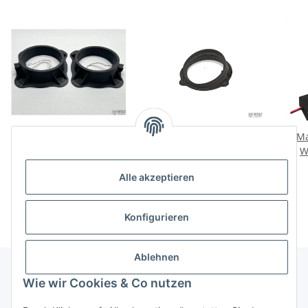
Opel Astra L
Lautsprecheradapter
Ma
Lautsprecheradapter
Mercedes W219 165mm
W
165mm Heck
Türen vorne
59,00 €
*
59,00 €
*
Alle akzeptieren
Konfigurieren
Ablehnen
Wie wir Cookies & Co nutzen
Informationen