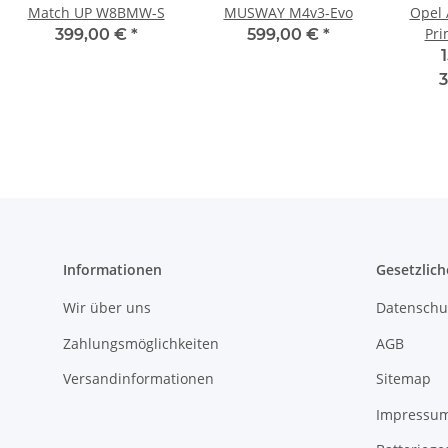
Match UP W8BMW-S
MUSWAY M4v3-Evo
Opel 
Pri
399,00 €
*
599,00 €
*
Lau
3
Informationen
Gesetzlich
Wir über uns
Datenschu
Zahlungsmöglichkeiten
AGB
Versandinformationen
Sitemap
Impressu