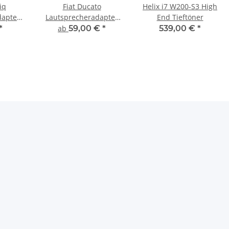
iq
Fiat Ducato
Helix i7 W200-S3 High
dapter
Lautsprecheradapter
End Tieftöner
165mm flach
*
ab
59,00 €
*
539,00 €
*