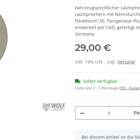
Fahrzeugspezifischer Lautspre
Lautsprechern mit Nenndurch
FlexMount130
.
Passgenaue
Plu
entwickelt per CAD, gefertigt m
Germany.
29,00 €
inkl. 19% USt. , zzgl.
Versand
Sofort verfügbar
Lieferzeit:
2 - 3 Werktage
(DE - Ausla
Pa
x
Bei diesem Artikel ist die Stü