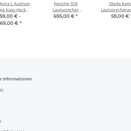
Astra L Audison
Porsche 928
Skoda Kam
ma Koax Heck
Lautsprecher
Lautsprechera
tsprecherset
Komplettset Front Heck
165mm
159,00 € -
695,00 €
*
59,00 €
und Tieftöner
69,00 €
*
e Informationen
tz
m