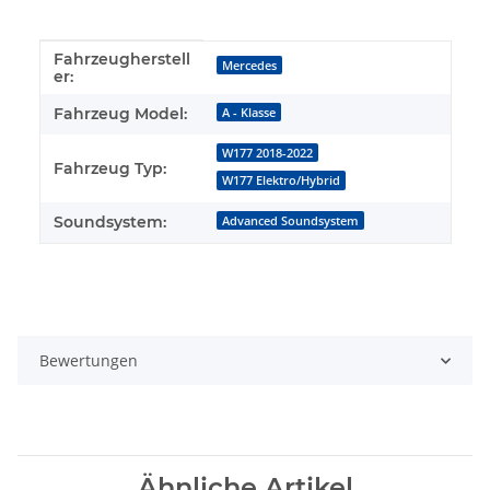
Fahrzeugherstell
Produkteigenschaft
Wert
Mercedes
er:
Fahrzeug Model:
A - Klasse
W177 2018-2022
Fahrzeug Typ:
W177 Elektro/Hybrid
Soundsystem:
Advanced Soundsystem
Bewertungen
Ähnliche Artikel