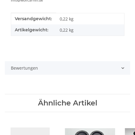
info@wolfcarhifi.de
Produkteigenschaft
Wert
Versandgewicht:
0,22 kg
Artikelgewicht:
0,22
kg
Bewertungen
Ähnliche Artikel