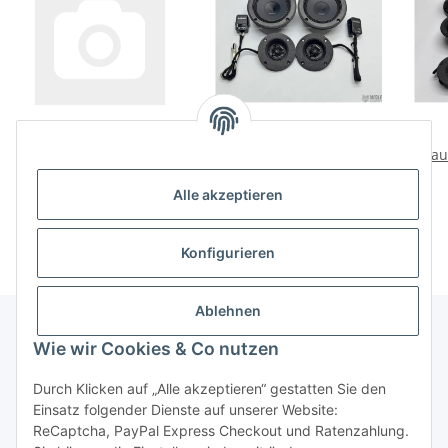
Porsche 991,981,970
Porsche 928 S4 SS8
Lautsprecheradapter für
Lautsprecherset Front
Lau
Hertz ML 1800.3 mit
628,00 €
*
269,00 €
*
Alle akzeptieren
Hertz ML1800.3
Konfigurieren
Ablehnen
Wie wir Cookies & Co nutzen
Informationen
Durch Klicken auf „Alle akzeptieren“ gestatten Sie den
Einsatz folgender Dienste auf unserer Website:
Gesetzliche Informationen
ReCaptcha, PayPal Express Checkout und Ratenzahlung.