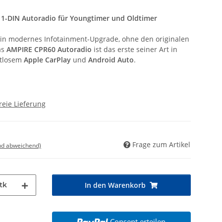
 1-DIN Autoradio für Youngtimer und Oldtimer
 ein modernes Infotainment-Upgrade, ohne den originalen
as
AMPIRE CPR60 Autoradio
ist das erste seiner Art in
htlosem
Apple CarPlay
und
Android Auto
.
reie Lieferung
Frage zum Artikel
nd abweichend)
tk
In den Warenkorb
Consent erteilen