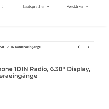
hör
Lautsprecher
Verstärker
 DAB+, AHD Kameraeingänge
e 1DIN Radio, 6.38'' Display,
eraeingänge