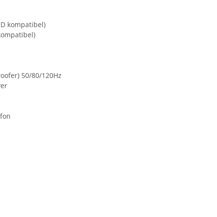
D kompatibel)
kompatibel)
oofer) 50/80/120Hz
yer
ofon