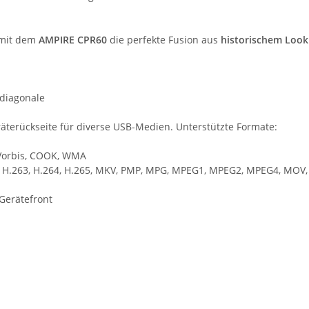
mit dem
AMPIRE CPR60
die perfekte Fusion aus
historischem Look
mdiagonale
äterückseite für diverse USB-Medien. Unterstützte Formate:
 Vorbis, COOK, WMA
GP, H.263, H.264, H.265, MKV, PMP, MPG, MPEG1, MPEG2, MPEG4, MOV,
Gerätefront