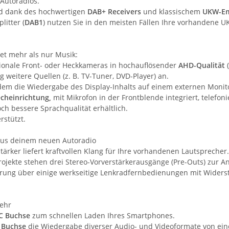
Autoradios.
nd dank des hochwertigen
DAB+ Receivers
und klassischem
UKW-E
itter (
DAB1
) nutzen Sie in den meisten Fällen Ihre vorhandene U
tet mehr als nur Musik:
ionale Front- oder Heckkameras in hochauflösender
AHD-Qualität
 weitere Quellen (z. B. TV-Tuner, DVD-Player) an.
dem die Wiedergabe des Display-Inhalts auf einem externen Monit
echeinrichtung,
mit Mikrofon in der Frontblende integriert, telefon
och bessere Sprachqualität erhältlich.
rstützt.
us deinem neuen Autoradio
tärker liefert kraftvollen Klang für Ihre vorhandenen Lautsprecher.
rojekte stehen drei Stereo-Vorverstärkerausgänge (Pre-Outs) zur A
uerung über einige werkseitige Lenkradfernbedienungen mit Wider
ehr
C Buchse
zum schnellen Laden Ihres Smartphones.
 Buchse
die Wiedergabe diverser Audio- und Videoformate von ein