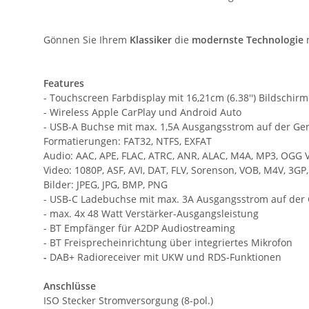
Gönnen Sie Ihrem
Klassiker
die
modernste Technologie
Features
- Touchscreen Farbdisplay mit 16,21cm (6.38'') Bildschir
- Wireless Apple CarPlay und Android Auto
- USB-A Buchse mit max. 1,5A Ausgangsstrom auf der Ger
Formatierungen: FAT32, NTFS, EXFAT
Audio: AAC, APE, FLAC, ATRC, ANR, ALAC, M4A, MP3, OGG
Video: 1080P, ASF, AVI, DAT, FLV, Sorenson, VOB, M4V, 3
Bilder: JPEG, JPG, BMP, PNG
- USB-C Ladebuchse mit max. 3A Ausgangsstrom auf der 
- max. 4x 48 Watt Verstärker-Ausgangsleistung
- BT Empfänger für A2DP Audiostreaming
- BT Freisprecheinrichtung über integriertes Mikrofon
-
DAB+ Radioreceiver mit UKW und RDS-Funktionen
Anschlüsse
ISO Stecker Stromversorgung (8-pol.)