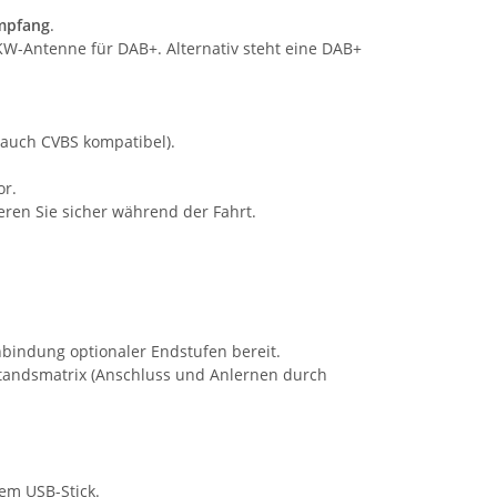
mpfang
.
KW-Antenne für DAB+. Alternativ steht eine DAB+
(auch CVBS kompatibel).
or.
ieren Sie sicher während der Fahrt.
nbindung optionaler Endstufen bereit.
standsmatrix (Anschluss und Anlernen durch
em USB-Stick.