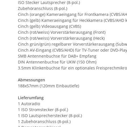
ISO Stecker Lautsprecher (8-pol.)
Zubehöranschluss (8-pol.)
Cinch (orange) Kameraeingang für Frontkamera (CVBS/AH
Cinch (gelb) Kameraeingang für Heckkamera (CVBS/AHD 
Cinch (gelb) Videoausgang (CVBS)
Cinch (rot/weiss) Vorverstärkerausgang (Front)
Cinch (rot/weiss) Vorverstärkerausgang (Heck)
Cinch grün/grün) regelbarer Vorverstärkerausgang (Subw
Cinch AV-Eingang (CVBS/AHD) für TV-Tuner oder DVD-Pla
SMB Antennenbuchse für DAB+ Empfang
DIN Antennenbuchse für UKW (150 Ohm)
3.5mm Klinkenbuchse für ein optionales Freisprechmikr
Abmessungen
188x57mm (120mm Einbautiefe)
Lieferumfang
1 Autoradio
1 ISO Stromstecker (8-pol.)
1 ISO Lautsprecherstecker (8-pol.)
1 Zubehöranschluss (8-pol.)