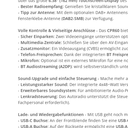
über das große
6.38" (162 mm) Touchscreen-Display
des 
- Bester Radioempfang:
Genießen Sie kristallklaren Sou
- Tipp zur Antenne:
Mit dem optionalen DAB+ Antennenspl
Fensterklebe-Antenne (
DAB2-SMB
) zur Verfügung.
Volle Kontrolle & Vielseitige Anschlüsse -
Das
CPR60
bie
-
Sicher Einparken:
Zwei Videoeingänge unterstützen opt
-
Multimedia-Zentrale:
Schließen Sie über den AV-Eingang
- Zusatzmonitor:
Ein Videoausgang (CVBS) ermöglicht zu
-
Telefon-Freisprechen:
Dank der integrierten
BT Freispr
- Mikrofon:
Optional ist ein externes Mikrofon für eine n
-
BT Audiostreaming (A2DP):
wird selbstverständlich unte
Sound-Upgrade und einfache Steuerung -
Mache mehr a
-
Leistungsstarker Sound:
Der integrierte 4x48~Watt Vers
-
Erweiterbares Soundsystem:
Für ambitionierte Audio-P
-
Lenkradsteuerung:
Das Autoradio unterstützt die Ste
Fachpersonal erforderlich).
Lade- und Wiedergabefunktionen
- Mit USB geht noch m
- USB-C Buchse:
An der Frontblende finden Sie eine
USB-
- USB-A Buchse:
Auf der Rückseite ermöglicht eine
USB-A