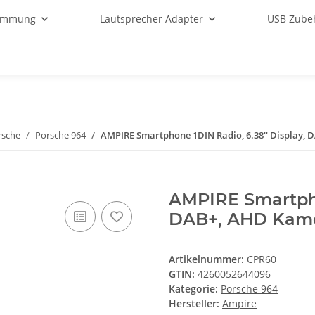
ämmung
Lautsprecher Adapter
USB Zube
rsche
Porsche 964
AMPIRE Smartphone 1DIN Radio, 6.38'' Display,
AMPIRE Smartphon
DAB+, AHD Kam
Artikelnummer:
CPR60
GTIN:
4260052644096
Kategorie:
Porsche 964
Hersteller:
Ampire