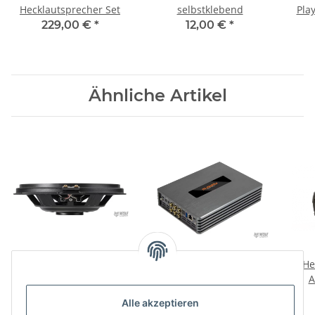
Hecklautsprecher Set
selbstklebend
Pla
K
229,00 €
*
12,00 €
*
Ähnliche Artikel
Match UP W8BMW-S
MUSWAY M4v3-Evo
He
A
399,00 €
*
599,00 €
*
Alle akzeptieren