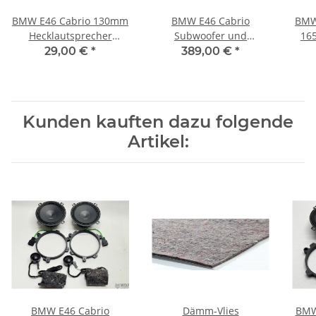
BMW E46 Cabrio 130mm
BMW E46 Cabrio
BMW
Hecklautsprecher
Subwoofer und
16
Lautsprecher Adapter
Skisackabdeckung mit
Adap
29,00 €
*
389,00 €
*
Plug&Play
Audison APS 8D
Kunden kauften dazu folgende
Artikel:
BMW E46 Cabrio
Dämm-Vlies
BMW