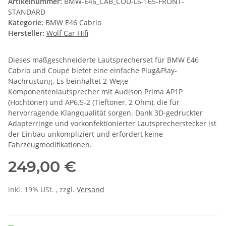
Artikelnummer:
BMW-E46_CAB_COU-LS-165-FRONT-
STANDARD
Kategorie:
BMW E46 Cabrio
Hersteller:
Wolf Car Hifi
Dieses maßgeschneiderte Lautsprecherset für BMW E46
Cabrio und Coupé bietet eine einfache Plug&Play-
Nachrüstung. Es beinhaltet 2-Wege-
Komponentenlautsprecher mit Audison Prima AP1P
(Hochtöner) und AP6.5-2 (Tieftöner, 2 Ohm), die für
hervorragende Klangqualität sorgen. Dank 3D-gedruckter
Adapterringe und vorkonfektionierter Lautsprecherstecker ist
der Einbau unkompliziert und erfordert keine
Fahrzeugmodifikationen.
249,00 €
inkl. 19% USt. , zzgl.
Versand