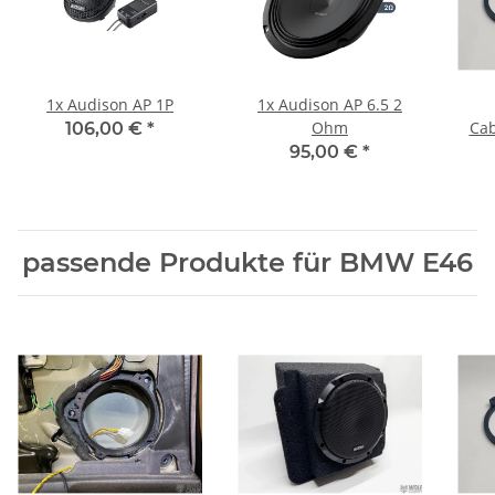
1x
Audison AP 1P
1x
Audison AP 6.5 2
Ohm
Ca
106,00 €
*
Lau
95,00 €
*
passende Produkte für BMW E46