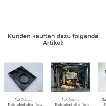
Kunden kauften dazu folgende
Artikel:
Fiat Ducato
Fiat Ducato
Fi
Endstufenhalter für
Endstufenhalter für
S