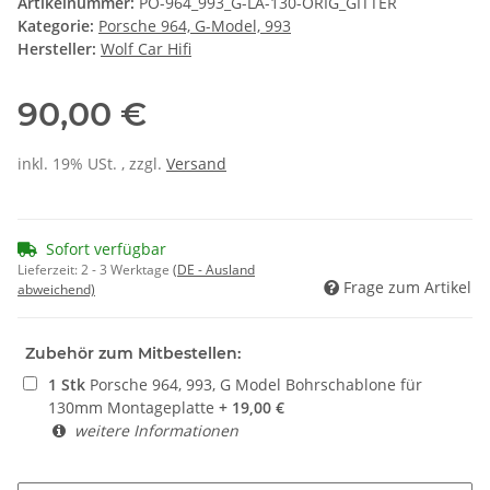
Artikelnummer:
PO-964_993_G-LA-130-ORIG_GITTER
Kategorie:
Porsche 964, G-Model, 993
Hersteller:
Wolf Car Hifi
90,00 €
inkl. 19% USt. , zzgl.
Versand
Sofort verfügbar
Lieferzeit:
2 - 3 Werktage
(DE - Ausland
Frage zum Artikel
abweichend)
Zubehör zum Mitbestellen:
1
Stk
Porsche 964, 993, G Model Bohrschablone für
130mm Montageplatte
+
19,00
€
weitere Informationen