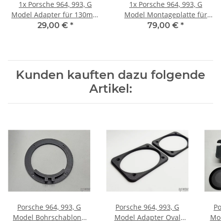
1x
Porsche 964, 993, G
1x
Porsche 964, 993, G
Model Adapter für 130mm
Model Montageplatte für
Lautsprecher für OEM Gitter
130mm Lautsprecher
29,00 €
*
79,00 €
*
Kunden kauften dazu folgende
Artikel:
Porsche 964, 993, G
Porsche 964, 993, G
Po
Model Bohrschablone
Model Adapter Oval
Mo