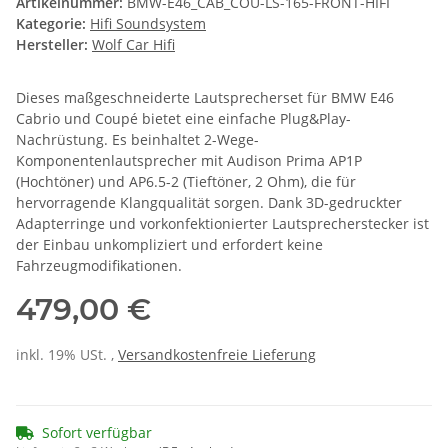
Artikelnummer:
BMW-E46_CAB_COU-LS-165-FRONT-HIFI
Kategorie:
Hifi Soundsystem
Hersteller:
Wolf Car Hifi
Dieses maßgeschneiderte Lautsprecherset für BMW E46
Cabrio und Coupé bietet eine einfache Plug&Play-
Nachrüstung. Es beinhaltet 2-Wege-
Komponentenlautsprecher mit Audison Prima AP1P
(Hochtöner) und AP6.5-2 (Tieftöner, 2 Ohm), die für
hervorragende Klangqualität sorgen. Dank 3D-gedruckter
Adapterringe und vorkonfektionierter Lautsprecherstecker ist
der Einbau unkompliziert und erfordert keine
Fahrzeugmodifikationen.
479,00 €
inkl. 19% USt. ,
Versandkostenfreie Lieferung
Sofort verfügbar