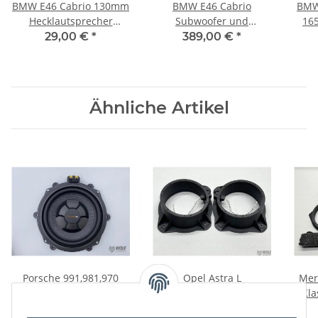
BMW E46 Cabrio 130mm
BMW E46 Cabrio
BMW
Hecklautsprecher
Subwoofer und
16
Lautsprecher Adapter
Skisackabdeckung mit
Adap
29,00 €
*
389,00 €
*
Plug&Play
Audison APS 8D
Ähnliche Artikel
Porsche 991,981,970
Opel Astra L
Mer
Lautsprecheradapter für
Lautsprecheradapter
Kla
MATCH UP W8BMW-S
165mm Front
379,00 €
*
69,00 €
*