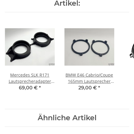
Artikel:
Mercedes SLK R171
BMW E46 Cabrio/Coupe
Lautsprecheradapter
165mm Lautsprecher
165mm
Adapter Front Plug&Play
69,00 €
*
29,00 €
*
Ähnliche Artikel