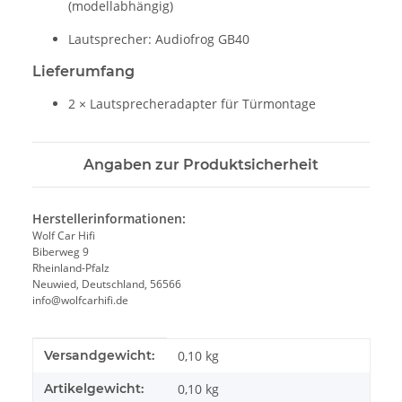
(modellabhängig)
Lautsprecher: Audiofrog GB40
Lieferumfang
2 × Lautsprecheradapter für Türmontage
Angaben zur Produktsicherheit
Herstellerinformationen:
Wolf Car Hifi
Biberweg 9
Rheinland-Pfalz
Neuwied, Deutschland, 56566
info@wolfcarhifi.de
Produkteigenschaft
Wert
Versandgewicht:
0,10 kg
Artikelgewicht:
0,10
kg