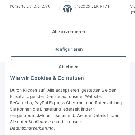
Porsche 991,981,970
Mercedes SLK R171
Me
Lautsprecheradapter für
Lautsprecheradapter
Laut
Audison Prima AP8
165mm
59,00 €
*
69,00 €
*
Alle akzeptieren
Konfigurieren
Ablehnen
Wie wir Cookies & Co nutzen
Informationen
Durch Klicken auf „Alle akzeptieren“ gestatten Sie den
Einsatz folgender Dienste auf unserer Website:
Gesetzliche Informationen
ReCaptcha, PayPal Express Checkout und Ratenzahlung.
Sie können die Einstellung jederzeit ändern
(Fingerabdruck-Icon links unten). Weitere Details finden
Sie unter
Konfigurieren
und in unserer
Vertrag widerrufen
Datenschutzerklärung
.
* Alle Preise inkl. gesetzlicher USt., zzgl.
Versand