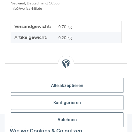
Neuwied, Deutschland, 56566
info@wolfcarhifi.de
Produkteigenschaft
Wert
Versandgewicht:
0,70 kg
Artikelgewicht:
0,20
kg
Bewertungen
Alle akzeptieren
Konfigurieren
Ablehnen
Wie wir Cookies & Co nutzen