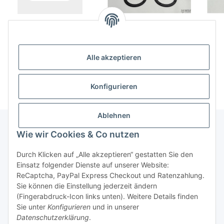
Porsche 991,981,970
Porsche 964, 993, G
Lautsprecheradapter für
Model Montageplatte
Hertz ML 1800.3 mit
130mm mit Adapter für
Komp
628,00 €
*
90,00 €
*
Alle akzeptieren
Hertz ML1800.3
original Gitter
Konfigurieren
Ablehnen
Wie wir Cookies & Co nutzen
Informationen
Durch Klicken auf „Alle akzeptieren“ gestatten Sie den
Einsatz folgender Dienste auf unserer Website:
Gesetzliche Informationen
ReCaptcha, PayPal Express Checkout und Ratenzahlung.
Sie können die Einstellung jederzeit ändern
(Fingerabdruck-Icon links unten). Weitere Details finden
Sie unter
Konfigurieren
und in unserer
Vertrag widerrufen
Datenschutzerklärung
.