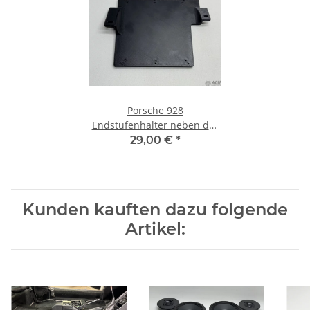
Porsche 928
Endstufenhalter neben der
Sitzkonsole
29,00 €
*
Kunden kauften dazu folgende
Artikel: