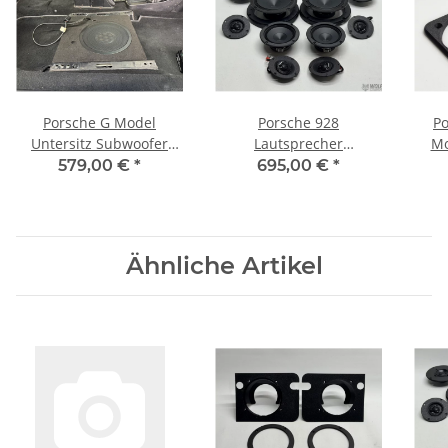
Porsche G Model
Porsche 928
Po
Untersitz Subwoofer
Lautsprecher
Mo
geschlossen 250mm
Komplettset Front Heck
Hec
579,00 €
*
695,00 €
*
und Tieftöner
Ähnliche Artikel