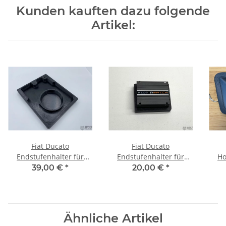
Kunden kauften dazu folgende
Artikel:
Fiat Ducato
Fiat Ducato
Endstufenhalter für
Endstufenhalter für
Ho
Domlager Maxi
Domlager Mini
Au
39,00 €
*
20,00 €
*
Ähnliche Artikel