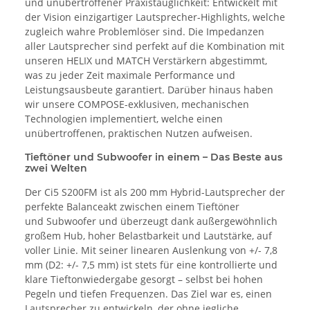
und unübertroffener Praxistauglichkeit: Entwickelt mit
der Vision einzigartiger Lautsprecher-Highlights, welche
zugleich wahre Problemlöser sind. Die Impedanzen
aller Lautsprecher sind perfekt auf die Kombination mit
unseren HELIX und MATCH Verstärkern abgestimmt,
was zu jeder Zeit maximale Performance und
Leistungsausbeute garantiert. Darüber hinaus haben
wir unsere COMPOSE-exklusiven, mechanischen
Technologien implementiert, welche einen
unübertroffenen, praktischen Nutzen aufweisen.
Tieftöner und Subwoofer in einem – Das Beste aus
zwei Welten
Der Ci5 S200FM ist als 200 mm Hybrid-Lautsprecher der
perfekte Balanceakt zwischen einem Tieftöner
und Subwoofer und überzeugt dank außergewöhnlich
großem Hub, hoher Belastbarkeit und Lautstärke, auf
voller Linie. Mit seiner linearen Auslenkung von +/- 7,8
mm (D2: +/- 7,5 mm) ist stets für eine kontrollierte und
klare Tieftonwiedergabe gesorgt – selbst bei hohen
Pegeln und tiefen Frequenzen. Das Ziel war es, einen
Lautsprecher zu entwickeln, der ohne jegliche