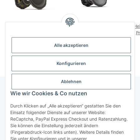
Helix Ci5 S200FM-S2
Helix Ci3 W200FM-S3
He
Advanced Woofer
Premium Tieftöner
P
299,00 €
*
199,00 €
*
Alle akzeptieren
Konfigurieren
Ablehnen
Wie wir Cookies & Co nutzen
Informationen
Durch Klicken auf „Alle akzeptieren“ gestatten Sie den
Einsatz folgender Dienste auf unserer Website:
Gesetzliche Informationen
ReCaptcha, PayPal Express Checkout und Ratenzahlung.
Sie können die Einstellung jederzeit ändern
(Fingerabdruck-Icon links unten). Weitere Details finden
Sie unter
Konfigurieren
und in unserer