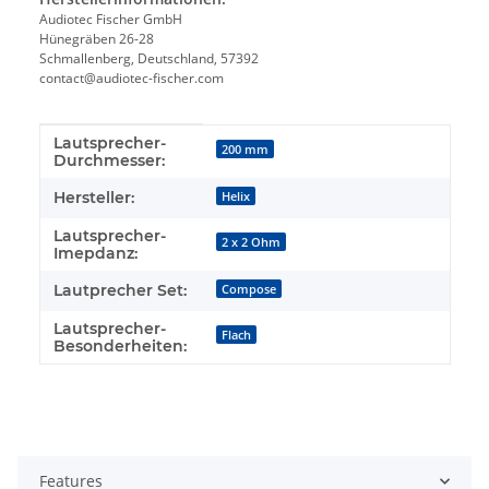
Audiotec Fischer GmbH
Hünegräben 26-28
Schmallenberg, Deutschland, 57392
contact@audiotec-fischer.com
Lautsprecher-
Produkteigenschaft
Wert
200 mm
Durchmesser:
Hersteller:
Helix
Lautsprecher-
2 x 2 Ohm
Imepdanz:
Lautprecher Set:
Compose
Lautsprecher-
Flach
Besonderheiten:
Features