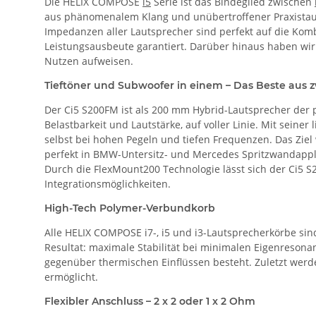
Die HELIX COMPOSE
i5
Serie ist das Bindeglied zwischen
aus phänomenalem Klang und unübertroffener Praxistaugli
Impedanzen aller Lautsprecher sind perfekt auf die Ko
Leistungsausbeute garantiert. Darüber hinaus haben wi
Nutzen aufweisen.
Tieftöner und Subwoofer in einem – Das Beste aus 
Der Ci5 S200FM ist als 200 mm Hybrid-Lautsprecher der
Belastbarkeit und Lautstärke, auf voller Linie. Mit seiner
selbst bei hohen Pegeln und tiefen Frequenzen. Das Ziel
perfekt in BMW-Untersitz- und Mercedes Spritzwandappli
Durch die FlexMount200 Technologie lässt sich der Ci5 S
Integrationsmöglichkeiten.
High-Tech Polymer-Verbundkorb
Alle HELIX COMPOSE i7-, i5 und i3-Lautsprecherkörbe sin
Resultat: maximale Stabilität bei minimalen Eigenreso
gegenüber thermischen Einflüssen besteht. Zuletzt wer
ermöglicht.
Flexibler Anschluss – 2 x 2 oder 1 x 2 Ohm