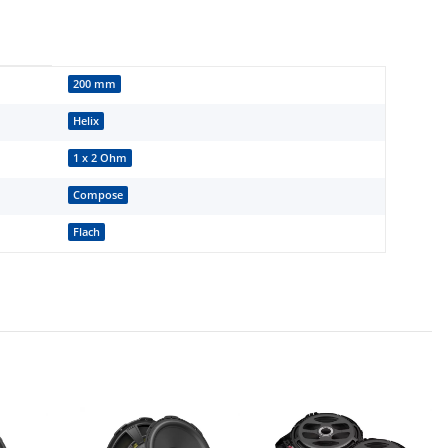
200 mm
Helix
1 x 2 Ohm
Compose
Flach