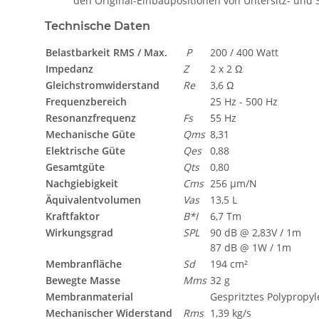
den Original-Einbaupositionen von Untersitz- und
Technische Daten
Belastbarkeit RMS / Max.
P
200 / 400 Watt
Impedanz
Z
2 x 2 Ω
Gleichstromwiderstand
Re
3,6 Ω
Frequenzbereich
25 Hz - 500 Hz
Resonanzfrequenz
Fs
55 Hz
Mechanische Güte
Qms
8,31
Elektrische Güte
Qes
0,88
Gesamtgüte
Qts
0,80
Nachgiebigkeit
Cms
256 µm/N
Äquivalentvolumen
Vas
13,5 L
Kraftfaktor
B*I
6,7 Tm
Wirkungsgrad
SPL
90 dB @ 2,83V / 1m
87 dB @ 1W / 1m
Membranfläche
Sd
194 cm²
Bewegte Masse
Mms
32 g
Membranmaterial
Gespritztes Polypropy
Mechanischer Widerstand
Rms
1,39 kg/s