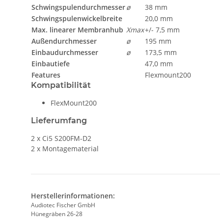
Schwingspulendurchmesser
ø
38 mm
Schwingspulenwickelbreite
20,0 mm
Max. linearer Membranhub
Xmax
+/- 7,5 mm
Außendurchmesser
ø
195 mm
Einbaudurchmesser
ø
173,5 mm
Einbautiefe
47,0 mm
Features
Flexmount200
Kompatibilität
FlexMount200
Lieferumfang
2 x Ci5 S200FM-D2
2 x Montagematerial
Herstellerinformationen:
Audiotec Fischer GmbH
Hünegräben 26-28