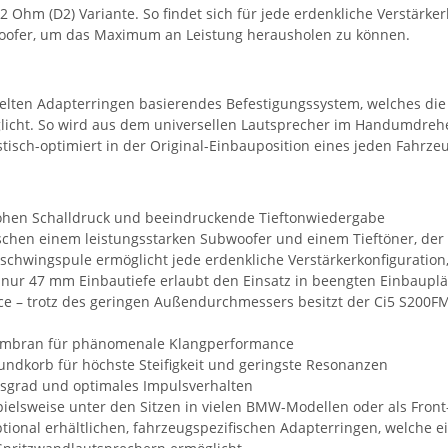
 2 Ohm (D2) Variante. So findet sich für jede erdenkliche Verstärk
Woofer, um das Maximum an Leistung herausholen zu können.
ckelten Adapterringen basierendes Befestigungssystem, welches di
icht. So wird aus dem universellen Lautsprecher im Handumdrehen
ch-optimiert in der Original-Einbauposition eines jeden Fahrzeugs
ohen Schalldruck und beeindruckende Tieftonwiedergabe
ischen einem leistungsstarken Subwoofer und einem Tieftöner, der
elschwingspule ermöglicht jede erdenkliche Verstärkerkonfigurat
 nur 47 mm Einbautiefe erlaubt den Einsatz in beengten Einbaupl
– trotz des geringen Außendurchmessers besitzt der Ci5 S200FM
 Membran für phänomenale Klangperformance
undkorb für höchste Steifigkeit und geringste Resonanzen
sgrad und optimales Impulsverhalten
ielsweise unter den Sitzen in vielen BMW-Modellen oder als Fron
onal erhältlichen, fahrzeugspezifischen Adapterringen, welche ein