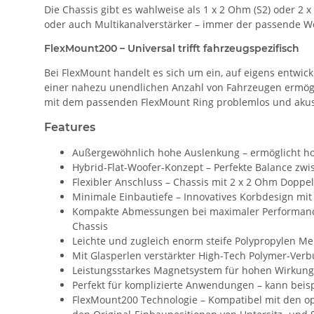
Die Chassis gibt es wahlweise als 1 x 2 Ohm (S2) oder 2 x
oder auch Multikanalverstärker – immer der passende 
FlexMount200 – Universal trifft fahrzeugspezifisch
Bei FlexMount handelt es sich um ein, auf eigens entwi
einer nahezu unendlichen Anzahl von Fahrzeugen ermögl
mit dem passenden FlexMount Ring problemlos und akustis
Features
Außergewöhnlich hohe Auslenkung – ermöglicht h
Hybrid-Flat-Woofer-Konzept – Perfekte Balance zw
Flexibler Anschluss – Chassis mit 2 x 2 Ohm Dopp
Minimale Einbautiefe – Innovatives Korbdesign mit
Kompakte Abmessungen bei maximaler Performance 
Chassis
Leichte und zugleich enorm steife Polypropylen
Mit Glasperlen verstärkter High-Tech Polymer-Verb
Leistungsstarkes Magnetsystem für hohen Wirkung
Perfekt für komplizierte Anwendungen – kann beisp
FlexMount200 Technologie – Kompatibel mit den opti