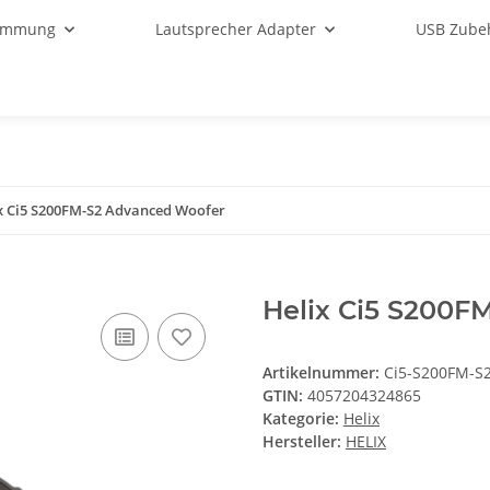
ämmung
Lautsprecher Adapter
USB Zube
x Ci5 S200FM-S2 Advanced Woofer
Helix Ci5 S200F
Artikelnummer:
Ci5-S200FM-S
GTIN:
4057204324865
Kategorie:
Helix
Hersteller:
HELIX