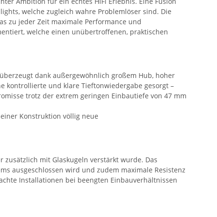
ter Ambition für ein echtes HiFi Erlebnis. Eine Fusion
lights, welche zugleich wahre Problemlöser sind. Die
as zu jeder Zeit maximale Performance und
ntiert, welche einen unübertroffenen, praktischen
d überzeugt dank außergewöhnlich großem Hub, hoher
ine kontrollierte und klare Tieftonwiedergabe gesorgt –
promisse trotz der extrem geringen Einbautiefe von 47 mm
einer Konstruktion völlig neue
 zusätzlich mit Glaskugeln verstärkt wurde. Das
stems ausgeschlossen wird und zudem maximale Resistenz
chte Installationen bei beengten Einbauverhältnissen