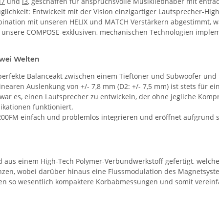
i7
und
i3
, geschaffen für anspruchsvolle Musikliebhaber mit entfach
chkeit: Entwickelt mit der Vision einzigartiger Lautsprecher-High
mbination mit unseren HELIX und MATCH Verstärkern abgestimmt, w
r unsere COMPOSE-exklusiven, mechanischen Technologien impleme
zwei Welten
 perfekte Balanceakt zwischen einem Tieftöner und Subwoofer un
 linearen Auslenkung von +/- 7,8 mm (D2: +/- 7,5 mm) ist stets für e
 war es, einen Lautsprecher zu entwickeln, der ohne jegliche Kom
kationen funktioniert.
200FM einfach und problemlos integrieren und eröffnet aufgrund s
d aus einem High-Tech Polymer-Verbundwerkstoff gefertigt, welcher
nanzen, wobei darüber hinaus eine Flussmodulation des Magnetsy
den so wesentlich kompaktere Korbabmessungen und somit vereinfa