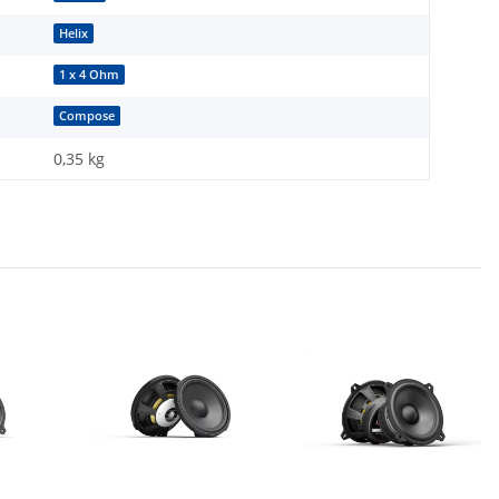
Helix
1 x 4 Ohm
Compose
0,35
kg