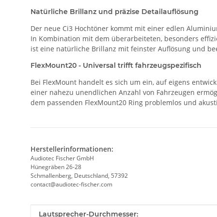
Natürliche Brillanz und präzise Detailauflösung
Der neue Ci3 Hochtöner kommt mit einer edlen Aluminium
In Kombination mit dem überarbeiteten, besonders effiz
ist eine natürliche Brillanz mit feinster Auflösung und 
FlexMount20 - Universal trifft fahrzeugspezifisch
Bei FlexMount handelt es sich um ein, auf eigens entwi
einer nahezu unendlichen Anzahl von Fahrzeugen ermögl
dem passenden FlexMount20 Ring problemlos und akustisch
Herstellerinformationen:
Audiotec Fischer GmbH
Hünegräben 26-28
Schmallenberg, Deutschland, 57392
contact@audiotec-fischer.com
Produkteigenschaft
Wert
Lautsprecher-Durchmesser: