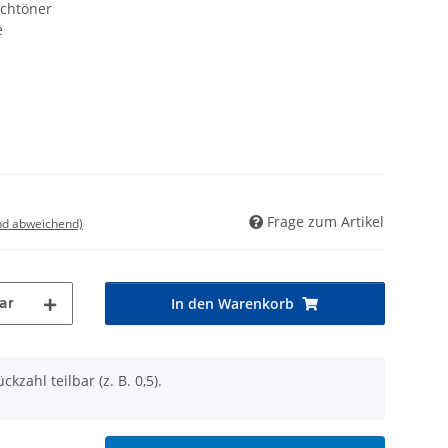
ochtöner
e
Frage zum Artikel
nd abweichend)
ar
In den Warenkorb
ckzahl teilbar (z. B. 0,5).