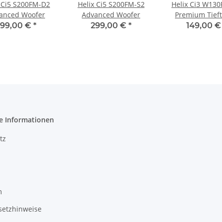
-Ci5 S200FM-D2
Helix Ci5 S200FM-S2
Helix Ci3 W13
anced Woofer
Advanced Woofer
Premium Tief
99,00 €
*
299,00 €
*
149,00 
e Informationen
tz
m
setzhinweise