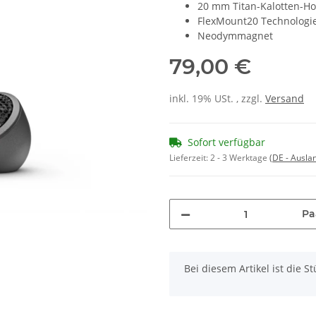
20 mm Titan-Kalotten-H
FlexMount20 Technologi
Neodymmagnet
79,00 €
inkl. 19% USt. , zzgl.
Versand
Sofort verfügbar
Lieferzeit:
2 - 3 Werktage
(DE - Ausla
Pa
x
Bei diesem Artikel ist die Stü