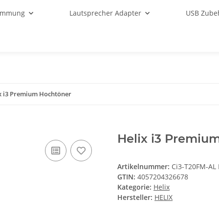
ämmung
Lautsprecher Adapter
USB Zube
x i3 Premium Hochtöner
Helix i3 Premiu
Artikelnummer:
Ci3-T20FM-AL
GTIN:
4057204326678
Kategorie:
Helix
Hersteller:
HELIX