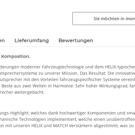
Sie möchten in mon
en
Lieferumfang
Bewertungen
 Komposition.
derungen moderner Fahrzeugtechnologie und dem HELIX-typischen 
utsprechersysteme zu unserer Mission. Das Resultat: Die innovati
-Lautsprecher mit den Vorteilen fahrzeugspezifischer Systeme verei
 Beste aus zwei Welten in Harmonie: Sehr hoher Wirkungsgrad, fa
recher weitergedacht.
tungs-Highlight, welches dank hochwertiger Komponenten und smart
echanische Technologien implementiert, welche einen unübertroffe
on mit unseren HELIX und MATCH Verstärkern abgestimmt, was zu