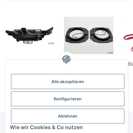
Match W8MB-S4 Woofer
Mercedes SLK R172
Ma
20cm LHD
Lautsprecheradapter
200mm HELIX i5
499,00 €
*
130,00 €
*
Alle akzeptieren
Konfigurieren
Ablehnen
Wie wir Cookies & Co nutzen