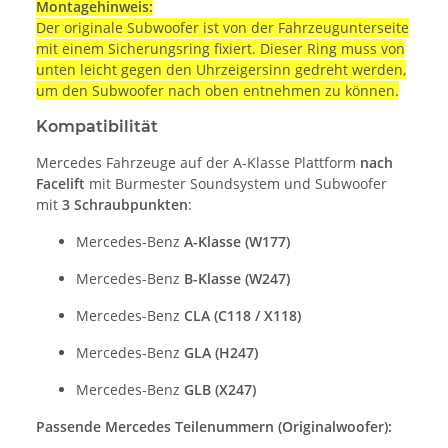
Montagehinweis:
Der originale Subwoofer ist von der Fahrzeugunterseite
mit einem Sicherungsring fixiert. Dieser Ring muss von
unten leicht gegen den Uhrzeigersinn gedreht werden,
um den Subwoofer nach oben entnehmen zu können.
Kompatibilität
Mercedes Fahrzeuge auf der A-Klasse Plattform
nach
Facelift
mit Burmester Soundsystem und Subwoofer
mit
3 Schraubpunkten
:
Mercedes-Benz
A-Klasse (W177)
Mercedes-Benz
B-Klasse (W247)
Mercedes-Benz
CLA (C118 / X118)
Mercedes-Benz
GLA (H247)
Mercedes-Benz
GLB (X247)
Passende Mercedes Teilenummern (Originalwoofer):