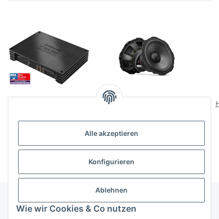
Helix P SIX DSP
Helix i7 W165-S3 High
H
ULTIMATE
End Tieftöner
1.499,00 €
*
399,00 €
*
Alle akzeptieren
Konfigurieren
Ablehnen
Wie wir Cookies & Co nutzen
Informationen