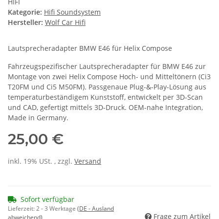
HIFI
Kategorie:
Hifi Soundsystem
Hersteller:
Wolf Car Hifi
Lautsprecheradapter
BMW E46
für
Helix Compose
Fahrzeugspezifischer Lautsprecheradapter für
BMW E46
zur
Montage von zwei Helix Compose Hoch- und Mitteltönern (Ci3
T20FM und Ci5 M50FM)
.
Passgenaue Plug-&-Play-Lösung aus
temperaturbeständigem Kunststoff, entwickelt per 3D-Scan
und CAD,
gefertigt mittels 3D-Druck
. OEM-nahe Integration,
Made in Germany.
25,00 €
inkl. 19% USt. , zzgl.
Versand
Sofort verfügbar
Lieferzeit:
2 - 3 Werktage
(DE - Ausland
Frage zum Artikel
abweichend)